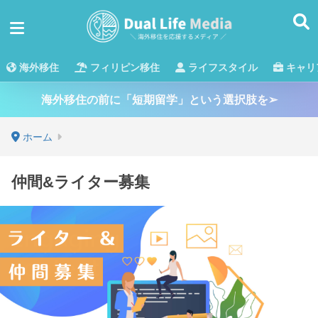
海外移住
フィリピン移住
ライフスタイル
キャリ
海外移住の前に「短期留学」という選択肢を➢
ホーム
仲間&ライター募集