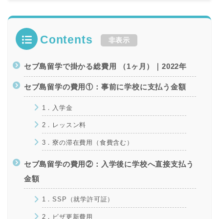
Contents
非表示
セブ島留学で掛かる総費用 （1ヶ月）｜2022年
セブ島留学の費用①：事前に学校に支払う金額
1．入学金
2．レッスン料
3．寮の滞在費用（食費含む）
セブ島留学の費用②：入学後に学校へ直接支払う
金額
1．SSP（就学許可証）
2．ビザ更新費用