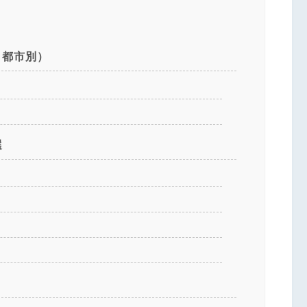
・都市別）
選