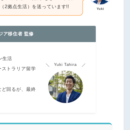
2拠点生活）を送っています!!
Yuki
ジア移住者 監修
ン生活
Yuki Tahira
ーストラリア留学
など回るが、最終