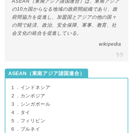
ASEAN（東南アジア諸国連合）は、東南アジア
の10カ国からなる地域の政府間組織であり、政
府間協力を促進し、加盟国とアジアの他の国々
の間で経済、政治、安全保障、軍事、教育、社
会文化の統合を促進している。
wikipedia
ASEAN（東南アジア諸国連合）
１．インドネシア
２．カンボジア
３．シンガポール
４．タイ
５．フィリピン
６．ブルネイ